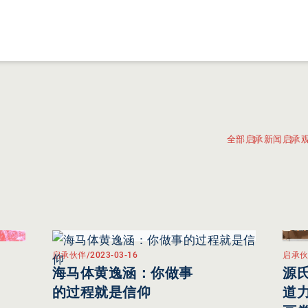
全部
启承新闻
启承
启承伙伴
/
2023-03-16
启承
海马体黄逸涵：你做事
源
的过程就是信仰
道