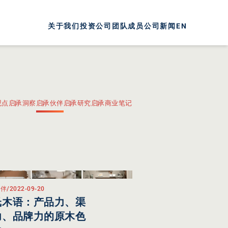
关于我们
投资公司
团队成员
公司新闻
EN
观点
启承洞察
启承伙伴
启承研究
启承商业笔记
伙伴
/
2022-09-20
氏木语：产品力、渠
力、品牌力的原木色