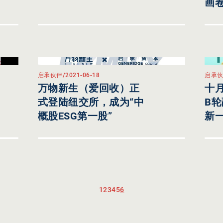
画
启承伙伴
/
2021-06-18
启承
万物新生（爱回收）正
十月
式登陆纽交所，成为“中
B
概股ESG第一股”
新
1
2
3
4
5
6